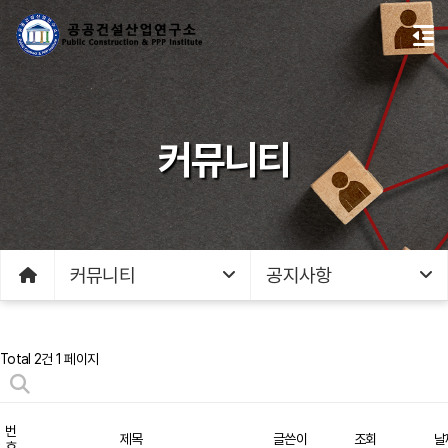
커뮤니티
커뮤니티
공지사항
Total 2건
1 페이지
번
제목
글쓴이
조회
날
호