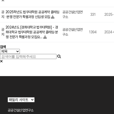
공
2025학년도 법무대학원 공공계약 클레임
공공건설산업연
331
2025-
지
·분쟁 전문가 특별과정 신입생 모집
구소
2024년도 [경희대학교 법무대학원] - 경
공
공공건설산업연
희대학교 법무대학원 공공계약 클레임·분
1394
2024-
지
구소
쟁 전문가 특별과정 모집요…
검색
사이트 정보
공공건설산업연구소